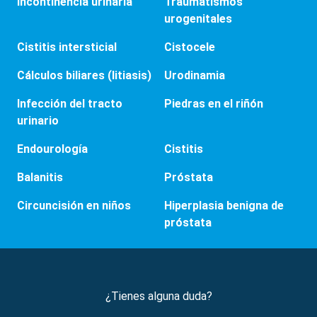
Incontinencia urinaria
Traumatismos
urogenitales
Cistitis intersticial
Cistocele
Cálculos biliares (litiasis)
Urodinamia
Infección del tracto
Piedras en el riñón
urinario
Endourología
Cistitis
Balanitis
Próstata
Circuncisión en niños
Hiperplasia benigna de
próstata
¿Tienes alguna duda?